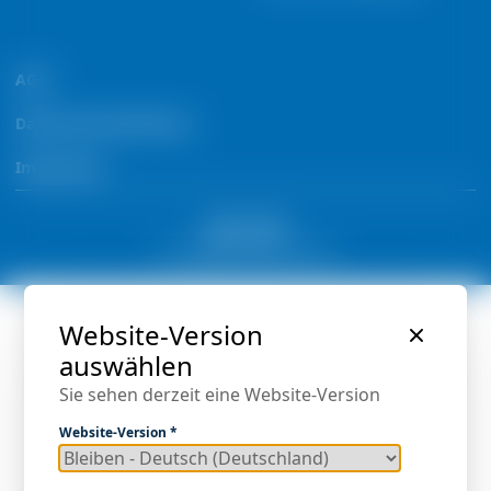
AGB
Datenschutzerklärung
Impressum
© Copyright 2026 by Condair
Website-Version
auswählen
Sie sehen derzeit eine Website-Version
Website-Version
*