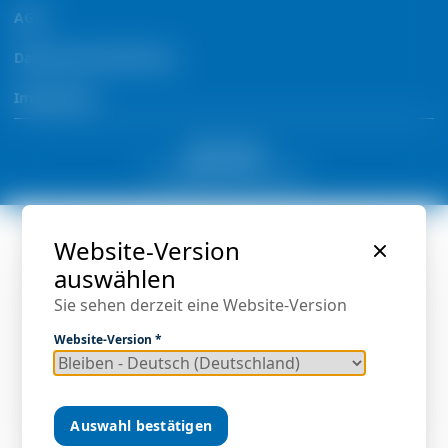
AGB
Datenschutzerklärung
Impressum
© Copyright 2026 by Condair
Website-Version
auswählen
Sie sehen derzeit eine Website-Version
Website-Version
*
Auswahl bestätigen