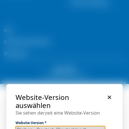
Service & Wartung
AGB
Datenschutzerklärung
Impressum
© Copyright 2026 by Condair
Website-Version
auswählen
Sie sehen derzeit eine Website-Version
Website-Version
*